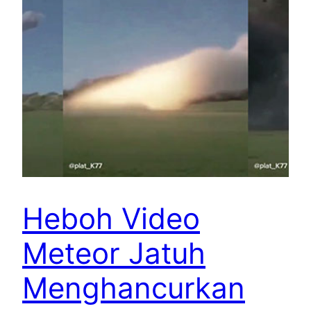
Heboh Video
Meteor Jatuh
Menghancurkan