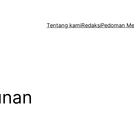
Tentang kami
Redaksi
Pedoman Med
unan