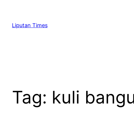
Skip
to
content
Liputan Times
Tag:
kuli bang