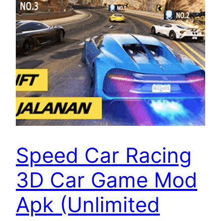
Speed Car Racing
3D Car Game Mod
Apk (Unlimited