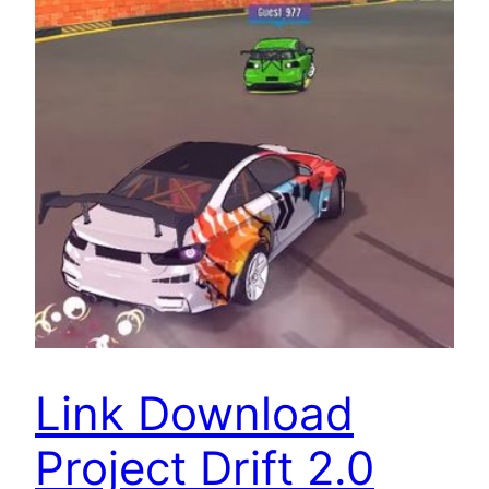
Link Download
Project Drift 2.0